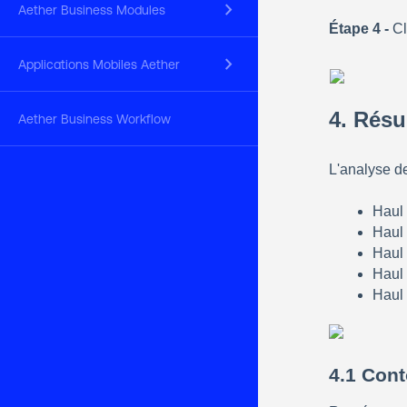
keyboard_arrow_right
Aether Business Modules
Étape 4 - 
C
keyboard_arrow_right
Applications Mobiles Aether
4. Résu
Aether Business Workflow
L'analyse d
Haul
Haul 
Haul 
Haul 
Haul 
4.1 Cont