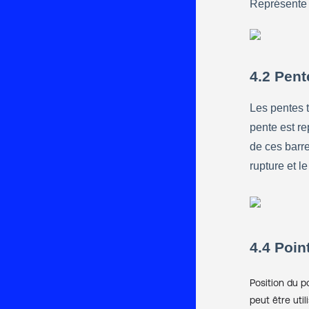
R
eprésente 
4.2 Pent
Les pentes t
pente est re
de ces barres
rupture et l
4.4 Poin
Position du p
peut être util