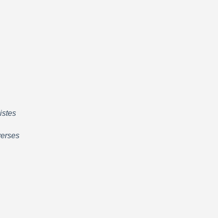
istes
verses