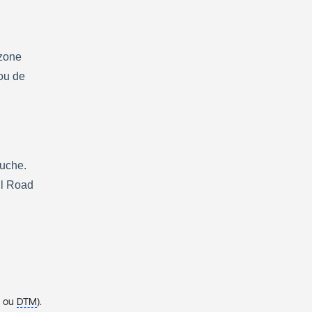
zone 
u de 
uche. 
l Road 
M ou
DTM
).