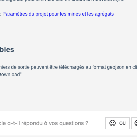
: 
Paramètres du projet pour les mines et les agrégats
‍ 
ables
hiers de sortie peuvent être téléchargés au format 
geojson
 en cl
“Download
”.
sentiment_satisfied
sentiment
cle a-t-il répondu à vos questions ?
OUI