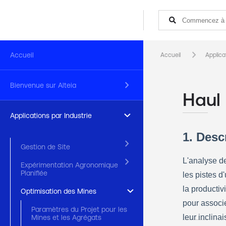
keyboard_arrow_right
Accueil
Accueil
Applica
keyboard_arrow_right
Bienvenue sur Alteia
Haul
keyboard_arrow_right
Applications par Industrie
1. Desc
keyboard_arrow_right
Gestion de Site
keyboard_arrow_right
L'analyse de
Expérimentation Agronomique
Planifiée
les pistes d'
la productiv
keyboard_arrow_right
Optimisation des Mines
pour associe
Paramètres du Projet pour les
leur inclinai
Mines et les Agrégats