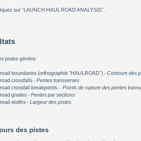
liquez sur "LAUNCH HAUL ROAD ANALYSIS".
ltats
es pistes génère:
 road boundaries (orthographié "HAULROAD") - 
Contours
des p
road crossfalls - 
P
entes transverses
road crossfall breakpoints -  
P
oints de rupture des pentes trans
road grades - 
Pentes par sections
road widths - 
Largeur des pistes
ours des pistes