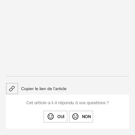
Copier le lien de l'article
Cet article a-t-il répondu à vos questions ?
sentiment_satisfied
sentiment_dissatisfied
OUI
NON