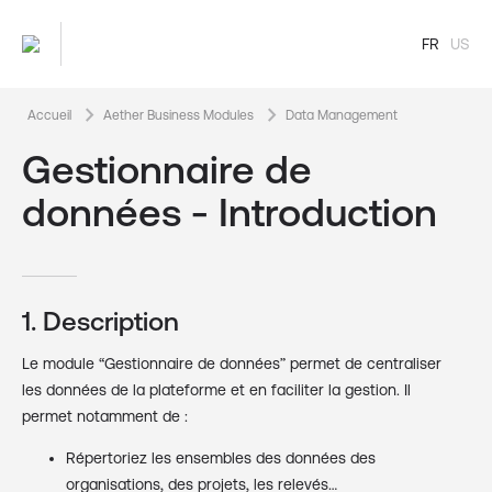
FR
US
keyboard_arrow_right
keyboard_arrow_right
Accueil
Aether Business Modules
Data Management
Gestionnaire de
données - Introduction
1. Description
Le module “Gestionnaire de données” permet de centraliser
les données de la plateforme et en faciliter la gestion. Il
permet notamment de :
Répertoriez les ensembles des données des
organisations, des projets, les relevés…