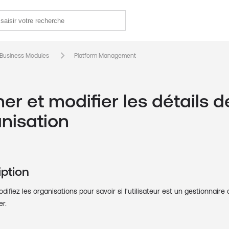
keyboard_arrow_right
 Business Modules
Platform Management
her et modifier les détails d
anisation
iption
odifiez les organisations pour savoir si l'utilisateur est un gestionnair
r.