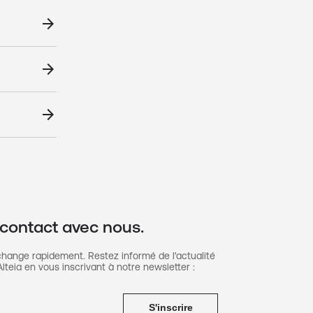
arrow_forward
arrow_forward
arrow_forward
 contact avec nous.
change rapidement. Restez informé de l'actualité
lteia en vous inscrivant à notre newsletter :
S'inscrire