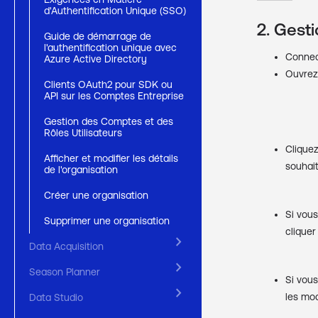
d'Authentification Unique (SSO)
2. Gest
Guide de démarrage de
l'authentification unique avec
Connec
Azure Active Directory
Ouvrez 
Clients OAuth2 pour SDK ou
API sur les Comptes Entreprise
Gestion des Comptes et des
Rôles Utilisateurs
Cliquez
Afficher et modifier les détails
souhait
de l'organisation
Créer une organisation
Si vous
Supprimer une organisation
cliquer
keyboard_arrow_right
Data Acquisition
keyboard_arrow_right
Season Planner
Si vous
keyboard_arrow_right
les mod
Data Studio