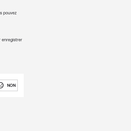
us pouvez
 enregistrer
_dissatisfied
NON