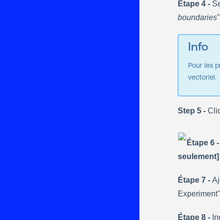
Étape 4 -
 S
boundaries
"
Info
Pour les p
vectoriel.
Step 5 -
 Cl
Étape 6 -
seulement]
Étape 7 - 
Aj
Experiment"
Étape 8 - 
In