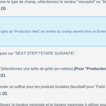
elon le type de champ, sélectionnez le vecteur "
microplot
" ou "
fi
 
(3)
.
rojets de "Production field", les limites du champ doivent être un fichier
iquez sur "NEXT STEP"/"ETAPE SUIVANTE".
 Sélectionnez une taille de grille (en mètres) 
[Pour "Production 
(1)
.
outer un suffixe pour les produits livrables (facultatif pour "Field 
) 
(2)
.
diquez la hauteur minimale et la hauteur maximale à utiliser pour