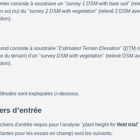
mier consiste à soustraire un
 "survey 1 DSM with bare soil
" (re
n sol nu) du 
"survey 2 DSM with vegetation
" (relevé 2 DSM avec
tion).
ond consiste à soustraire "
Estimated Terrain Elevation
" (
DTM
 o
e du terrain) d'un "
survey DSM with vegetation
" (relevé DSM av
tion).
thodes sont expliquées ci-dessous.
iers d’entrée
ichiers d'entrée requis pour l'analyse "
plant height for 
field trial
"
lantes pour les essais en champ) sont les suivants: