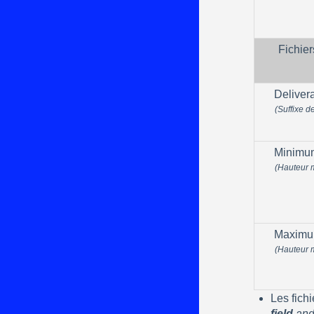
Fichier
Delivera
(Suffixe de
Minimum
(Hauteur 
Maximu
(Hauteur 
Les fichi
field
 an