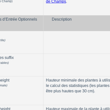
de Champs
‍. 
de Champ)
s d’Entrée Optionnels
Description
ille)
es suffix
vrables)
eight
Hauteur minimale des plantes à utilis
le calcul des statistiques (les plantes
imale)
être plus hautes que 30 cm).
height
Hauteur maximale de la plante à utili