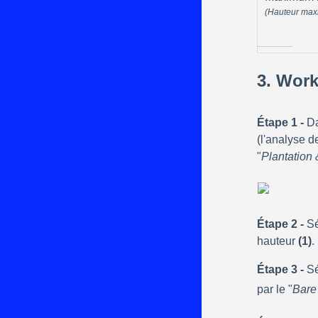
(Hauteur max
3. Wor
Étape 1 -
 D
(l'analyse d
"
Plantation 
Étape 2 -
 S
hauteur 
(1)
.
Étape 3 -
 S
par le "
Bare 