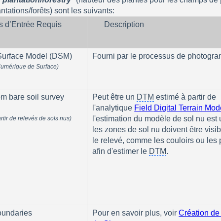
antations/forêts) sont les suivants:
rs d’Entrée Requis
Description
 Surface Model (DSM)
Fourni par le processus de photogr
umérique de Surface)
m bare soil survey 
Peut être un 
DTM
 estimé à partir de 
l'analytique 
Field Digital Terrain Mod
l'estimation du modèle de sol nu est ut
tir de relevés de sols nus)
les zones de sol nu doivent être visib
le relevé, comme les couloirs ou les p
afin d'estimer le 
DTM
.
oundaries
Pour en savoir plus, voir 
Création de 