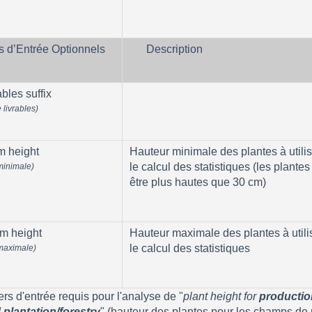
s d’Entrée Optionnels
Description
bles suffix
 livrables)
 height
Hauteur minimale des plantes à utilis
le calcul des statistiques (les plantes
minimale)
être plus hautes que 30 cm)
m height
Hauteur maximale des plantes à utili
le calcul des statistiques
maximale)
ers d'entrée requis pour l'analyse de "
plant height for 
production
d
 plantation/forestry
" (hauteur des plantes pour les champs de 