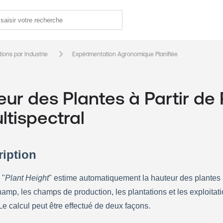
keyboard_arrow_right
tions par Industrie
Expérimentation Agronomique Planifiée
ur des Plantes à Partir de
ltispectral
ription
 "
Plant Height
" estime automatiquement la hauteur des plantes p
amp, les champs de production, les plantations et les exploitati
 Le calcul peut être effectué de deux façons.