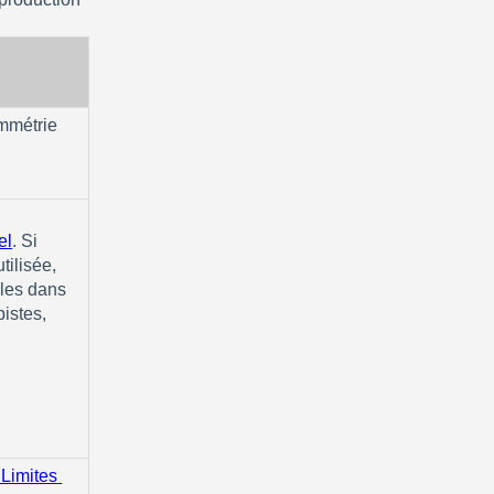
ammétrie
el
‍. Si 
ilisée, 
les dans 
istes, 
Limites 