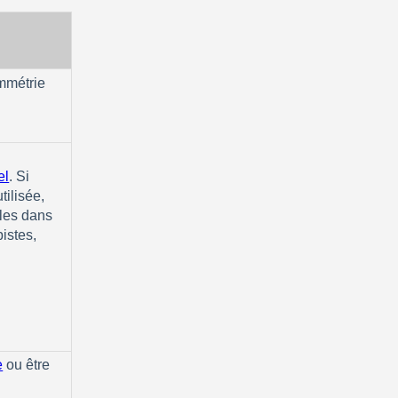
mmétrie
el
‍. Si 
ilisée, 
les dans 
istes, 
e
‍ 
ou être 