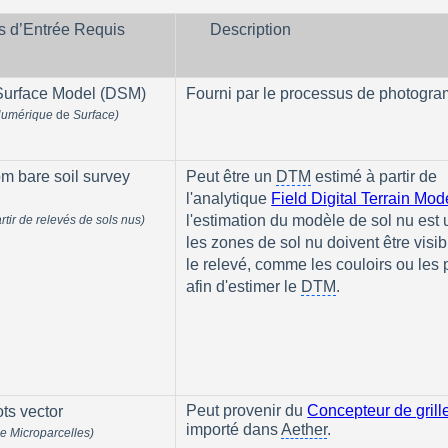
rs d’Entrée Requis
Description
 Surface Model (DSM)
Fourni par le processus de photogra
Numérique
 de 
Surface)
m bare soil survey 
Peut être un 
DTM
 estimé à partir de 
l'analytique 
Field Digital Terrain Mod
l'estimation du modèle de sol nu est ut
tir de relevés de sols nus)
les zones de sol nu doivent être visib
le relevé, comme les couloirs ou les p
afin d'estimer le 
DTM
.
Peut provenir du 
Concepteur de grill
ts vector
importé dans 
Aether
.
e Microparcelles)