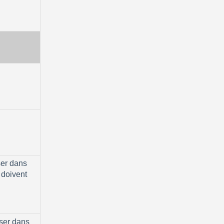
er dans 
 doivent 
ser dans 