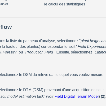
le calcul des statistiques
imale)
kflow
ans la liste du panneau d'analyse, sélectionnez "
plant height an
e la hauteur des plantes) correspondante, soit "
Field Experimen
& Forestry
" ou "
Production Field
". Ensuite, sélectionnez "
Launc
électionnez le DSM du relevé dans lequel vous voulez mesurer l
électionnez le 
DTM
 (DSM) provenant d'une acquisition de sol nu
soil model estimation task
" (voir 
Field Digital Terrain Model
‍) 
(2)