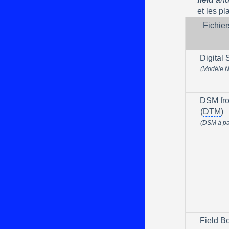
et les pl
Fichie
Digital
(Modèle N
DSM fro
(
DTM
)
(DSM à par
Field B