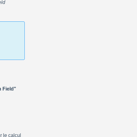
eld 
Field" 
 le calcul 