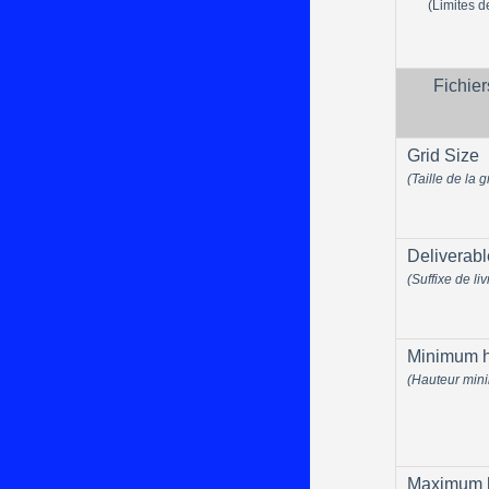
(
Limites 
Fichier
Grid Size
(Taille de la gr
Deliverabl
(Suffixe de li
Minimum h
(Hauteur min
Maximum 