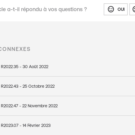
sentiment_satisfied
sentiment
cle a-t-il répondu à vos questions ?
OUI
 CONNEXES
 R2022.35 - 30 Août 2022
 R2022.43 - 25 Octobre 2022
 R2022.47 - 22 Novembre 2022
R2023.07 - 14 Février 2023